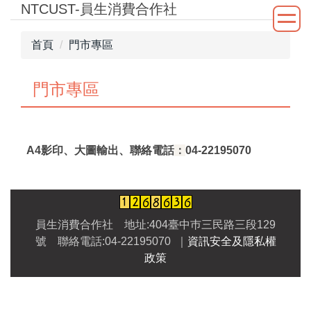
NTCUST-員生消費合作社
跳
到
主
首頁
門市專區
要
內
門市專區
容
區
A4影印、大圖輸出、聯絡電話
：
04-22195070
員生消費合作社 地址:404臺中巿三民路三段129
號 聯絡電話:04-22195070 ｜
資訊安全及隱私權
政策